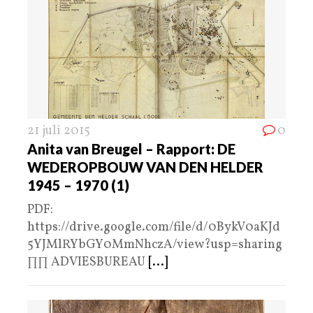
21 juli 2015
0
Anita van Breugel – Rapport: DE
WEDEROPBOUW VAN DEN HELDER
1945 – 1970 (1)
PDF:
https://drive.google.com/file/d/0BykV0aKJd
5YJMlRYbGY0MmNhczA/view?usp=sharing
∏∏ ADVIESBUREAU
[...]