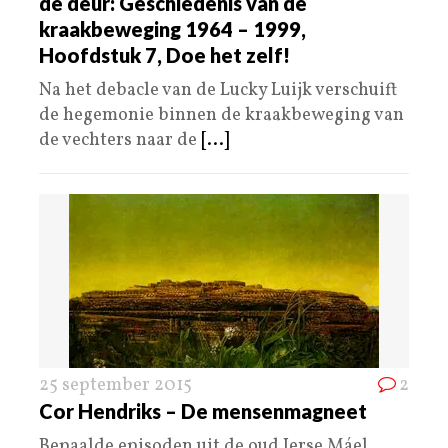
de deur: Geschiedenis van de
kraakbeweging 1964 – 1999,
Hoofdstuk 7, Doe het zelf!
Na het debacle van de Lucky Luijk verschuift
de hegemonie binnen de kraakbeweging van
de vechters naar de
[...]
25 september 2015
2
Cor Hendriks – De mensenmagneet
Bepaalde episoden uit de oud Ierse Máel