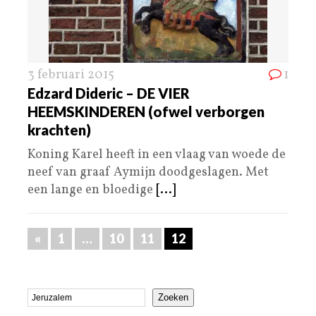
3 februari 2015
1
Edzard Dideric – DE VIER
HEEMSKINDEREN (ofwel verborgen
krachten)
Koning Karel heeft in een vlaag van woede de
neef van graaf Aymijn doodgeslagen. Met
een lange en bloedige
[...]
«
1
…
10
11
12
Zoeken