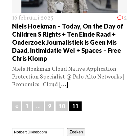
16 februari 2025
2
Niels Hoekman – Today, On the Day of
Children S Rights + Ten Einde Raad +
Onderzoek Journalistiek is Geen Mis
Daad, Intimidatie Wel + Spaces – Free
Chris Klomp
Niels Hoekman Cloud Native Application
Protection Specialist @ Palo Alto Networks |
Economics | Cloud
[...]
«
1
…
9
10
11
Zoeken