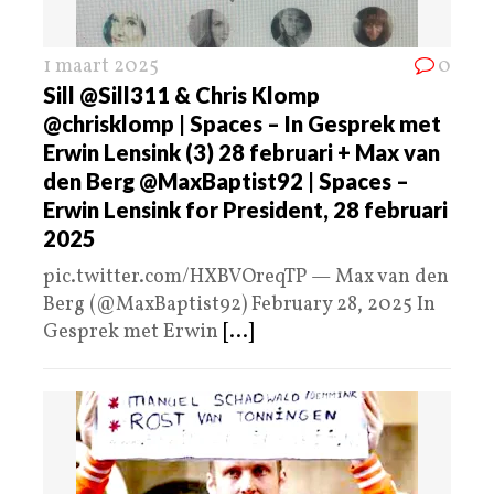
1 maart 2025
0
Sill @Sill311 & Chris Klomp
@chrisklomp | Spaces – In Gesprek met
Erwin Lensink (3) 28 februari + Max van
den Berg @MaxBaptist92 | Spaces –
Erwin Lensink for President, 28 februari
2025
pic.twitter.com/HXBVOreqTP — Max van den
Berg (@MaxBaptist92) February 28, 2025 In
Gesprek met Erwin
[...]