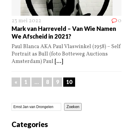
23 mei 2022
0
Mark van Harreveld – Van Wie Namen
We Afscheid in 2021?
Paul Blanca AKA Paul Vlaswinkel (1958) – Self
Portrait as Bull (foto Botteweg Auctions
Amsterdam) Paul
[...]
«
1
…
8
9
10
Zoeken
Categories