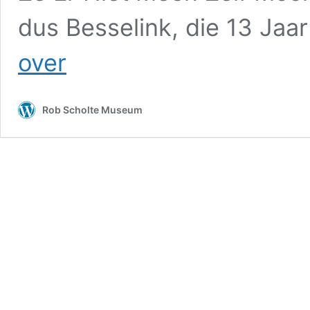
dus Besselink, die 13 Jaar
Nine
over
for
News
|
Rob Scholte Museum
Robin
de
Boer
–
Ex
Politie
Agente
Bijt
Zich
Vast
in
Bodegraven
Zaak
‘Dit