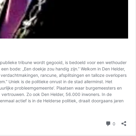
publieke tribune wordt gegooid, is bedoeld voor een wethouder
n een bode: „Een doekje zou handig zijn.” Welkom in Den Helder,
 verdachtmakingen, rancune, afsplitsingen en talloze overlopers
” Uniek is de politieke onrust in de stad allerminst. Het
estuurlijke probleemgemeente’. Plaatsen waar burgemeesters en
vertrouwen. Zo ook Den Helder, 56.000 inwoners. In de
maal actief is in de Helderse politiek, draait doorgaans jaren
reacties
0