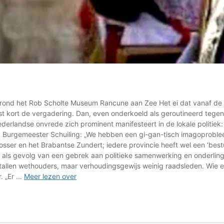
Grond het Rob Scholte Museum Rancune aan Zee Het ei dat vanaf de 
rst kort de vergadering. Dan, even onderkoeld als geroutineerd tege
erlandse onvrede zich prominent manifesteert in de lokale politiek:
g. Burgemeester Schuiling: „We hebben een gi-gan-tisch imagoprobleem.
e Losser en het Brabantse Zundert; iedere provincie heeft wel een ‘b
ls gevolg van een gebrek aan politieke samenwerking en onderling 
allen wethouders, maar verhoudingsgewijs weinig raadsleden. Wie een
Hugo
r. „Er …
Meer lezen over
Logtenberg
–
Rancune
aan