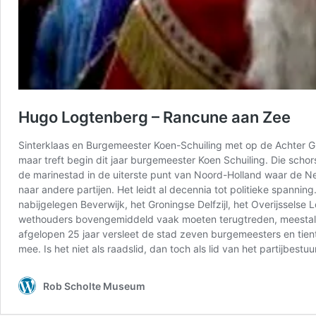
Hugo Logtenberg – Rancune aan Zee
Sinterklaas en Burgemeester Koen-Schuiling met op de Achter 
maar treft begin dit jaar burgemeester Koen Schuiling. Die scho
de marinestad in de uiterste punt van Noord-Holland waar de Ned
naar andere partijen. Het leidt al decennia tot politieke spannin
nabijgelegen Beverwijk, het Groningse Delfzijl, het Overijssels
wethouders bovengemiddeld vaak moeten terugtreden, meestal a
afgelopen 25 jaar versleet de stad zeven burgemeesters en tient
mee. Is het niet als raadslid, dan toch als lid van het partijbestuu
Rob Scholte Museum