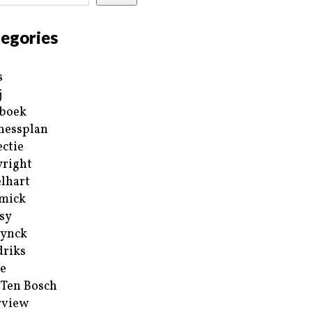
egories
s
j
boek
nessplan
ectie
right
lhart
mick
sy
ynck
riks
e
 Ten Bosch
rview