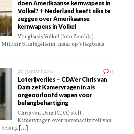
doen Amerikaanse kernwapens in
Volkel? + Nederland heeft niks te
zeggen over Amerikaanse
kernwapens in Volkel
Vliegbasis Volkel (foto Zembla)
en Militair Staatsgeheim, maar op Vliegbasis
26 januari 2021
0
Loterijverlies – CDA’er Chris van
Dam zet Kamervragen in als
ongeoorloofd wapen voor
belangbehartiging
Chris van Dam (CDA) stelt
Kamervragen over nevenactiviteit van
en belang
[...]