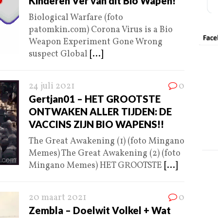
Kinderen Ver van dit Bio Wapen!
Biological Warfare (foto
patomkin.com) Corona Virus is a Bio
Weapon Experiment Gone Wrong
suspect Global
[...]
24 juli 2021
0
Gertjan01 – HET GROOTSTE
ONTWAKEN ALLER TIJDEN: DE
VACCINS ZIJN BIO WAPENS!!
The Great Awakening (1) (foto Mingano
Memes) The Great Awakening (2) (foto
Mingano Memes) HET GROOTSTE
[...]
20 maart 2021
0
Zembla – Doelwit Volkel + Wat