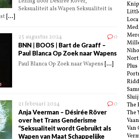
Lezing door Désirée Röver,
Kni
Seksualiteit als Wapen Seksualiteit is
Littl
est
[...]
Loca
Med
Merc
25 augustus 2024
0
Mill
BNN | BOOS | Bart de Graaff –
Niho
Paul Blanca Op Zoek naar Wapens
Nort
Paul Blanca Op Zoek naar Wapens
[...]
Plus
Port
Ridd
Sam
Sluij
21 februari 2024
0
The 
Anja Veerman – Désirée Röver
The 
over het Trans Genderisme
Vaan
“Seksualiteit wordt Gebruikt als
Van
Verm
Wapen van Maat Schappelijke