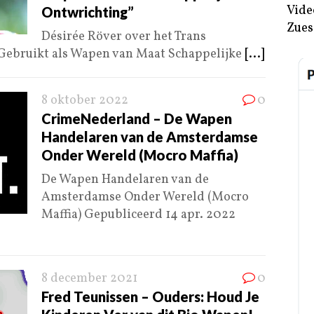
Vide
Ontwrichting”
Zues
Désirée Röver over het Trans
Gebruikt als Wapen van Maat Schappelijke
[...]
8 oktober 2022
0
CrimeNederland – De Wapen
Handelaren van de Amsterdamse
Onder Wereld (Mocro Maffia)
De Wapen Handelaren van de
Amsterdamse Onder Wereld (Mocro
Maffia) Gepubliceerd 14 apr. 2022
8 december 2021
0
Fred Teunissen – Ouders: Houd Je