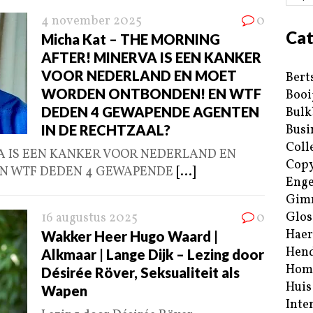
4 november 2025
0
Cat
Micha Kat – THE MORNING
AFTER! MINERVA IS EEN KANKER
VOOR NEDERLAND EN MOET
Bert
WORDEN ONTBONDEN! EN WTF
Booi
DEDEN 4 GEWAPENDE AGENTEN
Bulk
IN DE RECHTZAAL?
Busi
Coll
A IS EEN KANKER VOOR NEDERLAND EN
Copy
N WTF DEDEN 4 GEWAPENDE
[...]
Enge
Gim
Glos
16 augustus 2025
0
Haer
Wakker Heer Hugo Waard |
Hend
Alkmaar | Lange Dijk – Lezing door
Hom
Désirée Röver, Seksualiteit als
Huis
Wapen
Inte