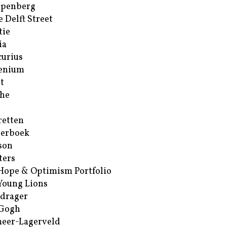
ppenberg
e Delft Street
tie
ia
urius
enium
t
he
retten
erboek
son
ters
Hope & Optimism Portfolio
Young Lions
drager
 Gogh
eer-Lagerveld