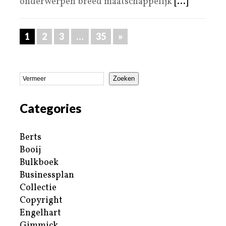
onderwerpen breed maatschappelijk
[...]
1
2
3
…
35
»
Zoeken
Categories
Berts
Booij
Bulkboek
Businessplan
Collectie
Copyright
Engelhart
Gimmick