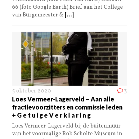
66 (foto Google Earth) Brief aan het College
van Burgemeester &
[...]
5 oktober 2020
3
Loes Vermeer-Lagerveld – Aan alle
fractievoorzitters en commissie leden
+ G e t u i g e V e r k l a r i n g
Loes Vermeer-Lagerveld bij de buitenmuur
van het voormalige Rob Scholte Museum in