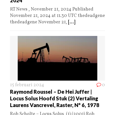
2024
RT News , November 21, 2024 Published
November 21, 2024 at 11.30 UTC thedeadgene
thedeadgene November 21,
[...]
15 februari 2024
0
Raymond Roussel – De Hei Juffer |
Locus Solus Hoofd Stuk (2) Vertaling
Laurens Vancrevel, Raster, N° 6, 1978
Rob Scholte – Locus Solus (1) (2001) Rob