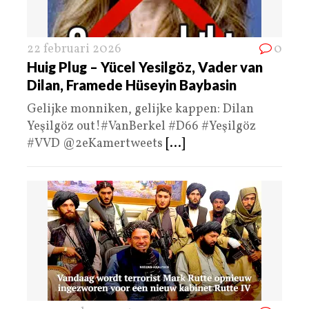
22 februari 2026
0
Huig Plug – Yücel Yesilgöz, Vader van
Dilan, Framede Hüseyin Baybasin
Gelijke monniken, gelijke kappen: Dilan
Yeşilgöz out!#VanBerkel #D66 #Yeşilgöz
#VVD @2eKamertweets
[...]