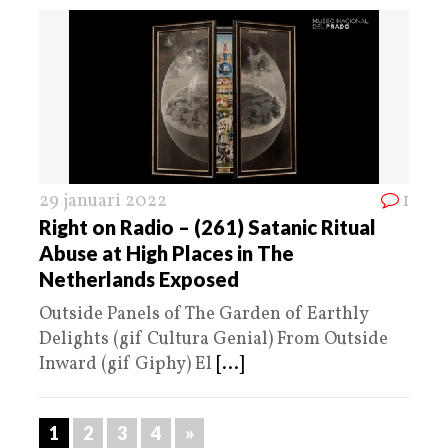
29 januari 2022
1
Right on Radio – (261) Satanic Ritual
Abuse at High Places in The
Netherlands Exposed
Outside Panels of The Garden of Earthly
Delights (gif Cultura Genial) From Outside
Inward (gif Giphy) El
[...]
1
2
3
4
»