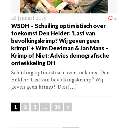
28 januari 2019
2
WSDH – Schuiling optimistisch over
toekomst Den Helder: ‘Last van
bevolkingskrimp? Wij geven geen
krimp!’ + Wim Deetman & Jan Mans –
Krimp of Niet: Advies demografische
ontwikkeling DH
Schuiling optimistisch over toekomst Den
Helder: ‘Last van bevolkingskrimp? Wij
geven geen krimp!’ Den
[...]
1
2
3
…
36
»