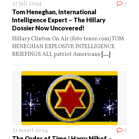
27 juli 2024
0
Tom Heneghan, International
Intelligence Expert – The Hillary
Dossier Now Uncovered!
Hillary Clinton On Air (foto tenor.com) TOM
HENEGHAN EXPLOSIVE INTELLIGENCE
BRIEFINGS ALL patriot Americans
[...]
31 maart 2024
0
The Order of Time | Harry Nijhof –