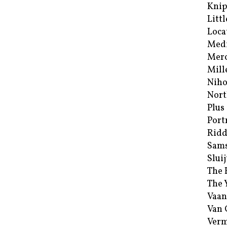
Kni
Littl
Loca
Med
Merc
Mill
Niho
Nort
Plus
Port
Ridd
Sam
Sluij
The 
The 
Vaan
Van
Verm