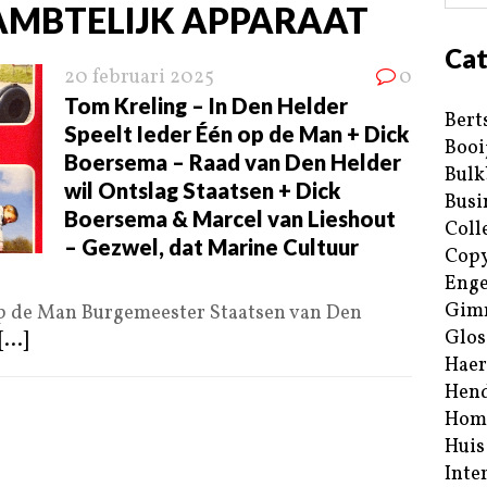
AMBTELIJK APPARAAT
Cat
20 februari 2025
0
Tom Kreling – In Den Helder
Bert
Speelt Ieder Één op de Man + Dick
Booi
Boersema – Raad van Den Helder
Bulk
wil Ontslag Staatsen + Dick
Busi
Boersema & Marcel van Lieshout
Coll
– Gezwel, dat Marine Cultuur
Copy
Enge
Gim
op de Man Burgemeester Staatsen van Den
Glos
[...]
Haer
Hend
Hom
Huis
Inte