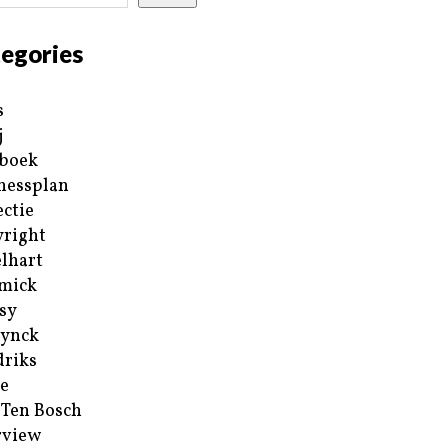
egories
s
j
boek
nessplan
ectie
right
lhart
mick
sy
ynck
riks
e
 Ten Bosch
rview