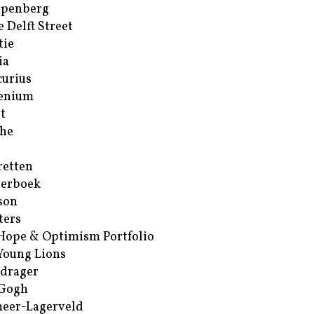
ppenberg
e Delft Street
tie
ia
urius
enium
t
he
retten
erboek
son
ters
Hope & Optimism Portfolio
Young Lions
drager
 Gogh
eer-Lagerveld