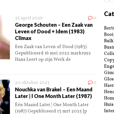
Cat
25 april 2026
0
George Schouten – Een Zaak van
Bert
Leven of Dood + Idem (1983)
Booi
Climax
Bulk
Een Zaak van Leven of Dood (1983)
Busi
Gepubliceerd 16 mei 2022 mark1992
Coll
Hans Leert op zijn Werk de
Copy
Enge
Gim
Glos
20 oktober 2025
0
Haer
Nouchka van Brakel – Een Maand
Hend
Later | l One Month Later (1987)
Hom
Huis
Één Maand Later | One Month Later
Inte
(1987) Gepubliceerd 13 mrt 2025 Jp