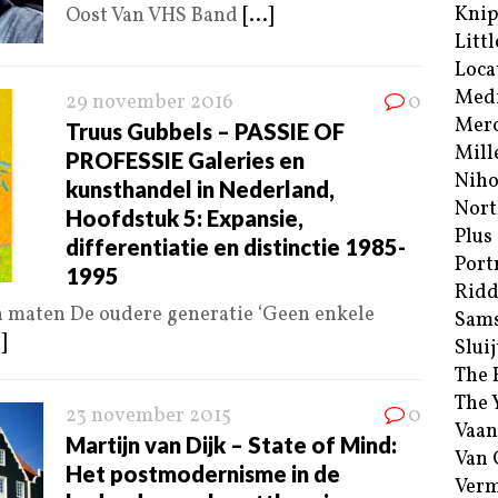
Kni
Oost Van VHS Band
[...]
Littl
Loca
Med
29 november 2016
0
Merc
Truus Gubbels – PASSIE OF
Mill
PROFESSIE Galeries en
Niho
kunsthandel in Nederland,
Nort
Hoofdstuk 5: Expansie,
Plus
differentiatie en distinctie 1985-
Port
1995
Ridd
n maten De oudere generatie ‘Geen enkele
Sam
.]
Sluij
The 
The 
23 november 2015
0
Vaan
Martijn van Dijk – State of Mind:
Van
Het postmodernisme in de
Verm