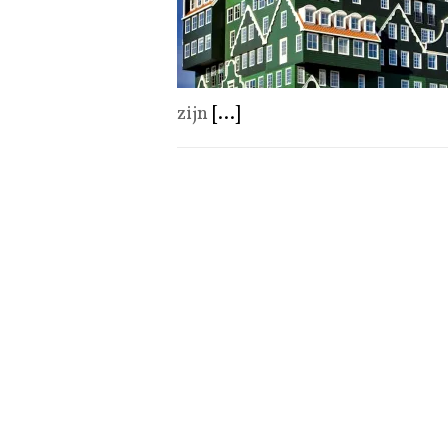
zijn
[...]