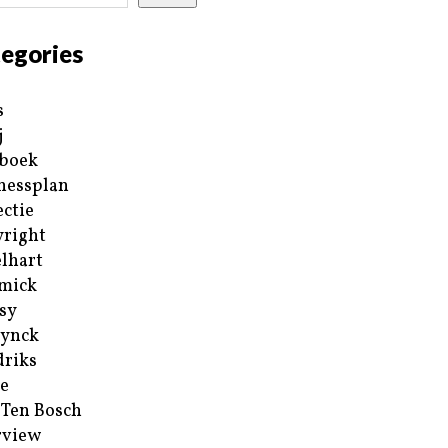
egories
s
j
boek
nessplan
ectie
right
lhart
mick
sy
ynck
riks
e
 Ten Bosch
rview