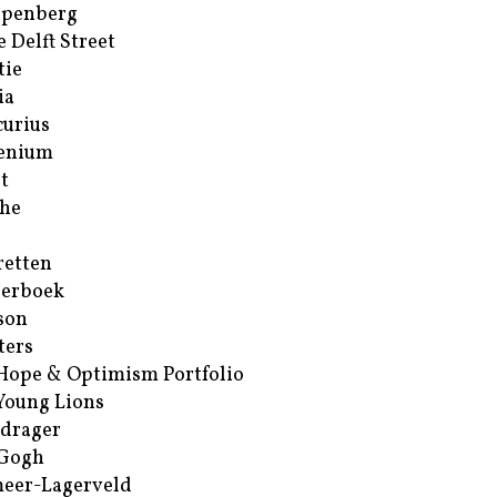
ppenberg
e Delft Street
tie
ia
urius
enium
t
he
retten
erboek
son
ters
Hope & Optimism Portfolio
Young Lions
drager
 Gogh
eer-Lagerveld