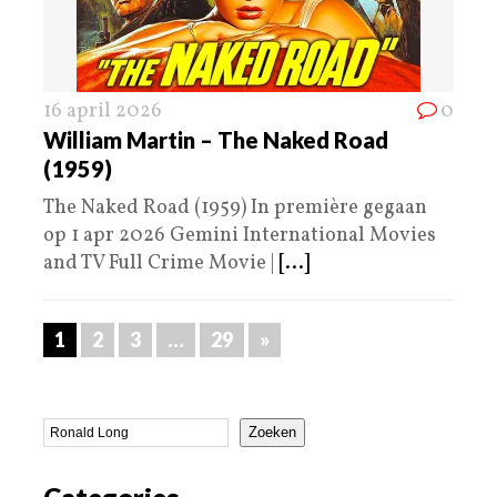
16 april 2026
0
William Martin – The Naked Road
(1959)
The Naked Road (1959) In première gegaan
op 1 apr 2026 Gemini International Movies
and TV Full Crime Movie |
[...]
1
2
3
…
29
»
Zoeken