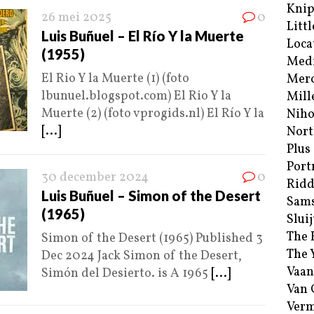
Kni
26 mei 2025
0
Littl
Luis Buñuel – El Río Y la Muerte
Loca
(1955)
Med
El Rio Y la Muerte (1) (foto
Merc
lbunuel.blogspot.com) El Rio Y la
Mill
Muerte (2) (foto vprogids.nl) El Río Y la
Niho
[...]
Nort
Plus
Port
30 december 2024
0
Ridd
Luis Buñuel – Simon of the Desert
Sam
(1965)
Sluij
The 
Simon of the Desert (1965) Published 3
The 
Dec 2024 Jack Simon of the Desert,
Vaan
Simón del Desierto. is A 1965
[...]
Van
Verm