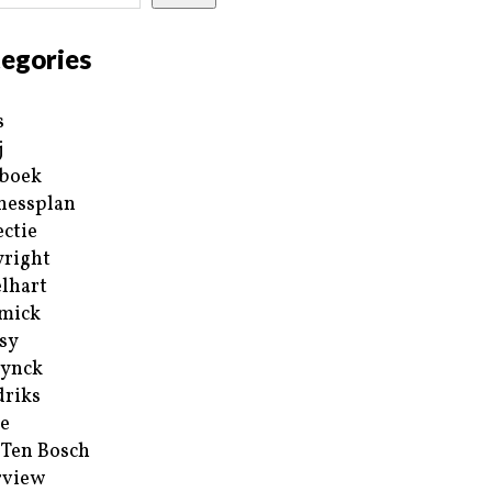
egories
s
j
boek
nessplan
ectie
right
lhart
mick
sy
ynck
riks
e
 Ten Bosch
rview