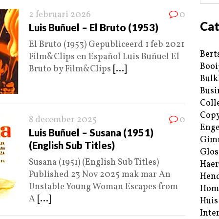
2 februari 2026
0
Cat
Luis Buñuel – El Bruto (1953)
El Bruto (1953) Gepubliceerd 1 feb 2021
Bert
Film&Clips en Español Luis Buñuel El
Booi
Bruto by Film&Clips
[...]
Bulk
Busi
Coll
Copy
8 december 2025
0
Enge
Luis Buñuel – Susana (1951)
Gim
(English Sub Titles)
Glos
Susana (1951) (English Sub Titles)
Haer
Published 23 Nov 2025 mak mar An
Hend
Unstable Young Woman Escapes from
Hom
A
[...]
Huis
Inte