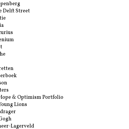
ppenberg
e Delft Street
tie
ia
urius
enium
t
he
retten
erboek
son
ters
Hope & Optimism Portfolio
Young Lions
drager
 Gogh
eer-Lagerveld