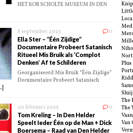
Kni
HET ROB SCHOLTE MUSEUM IN DEN
Littl
Loca
Med
8 september 2025
0
Merc
Ella Ster – “Één Zijdige”
Mill
Documentaire Probeert Satanisch
Niho
Ritueel Mis Bruik als ‘Complot
Nort
Denken’ Af te Schilderen
Plus
Port
Georganiseerd Mis Bruik “Één Zijdige”
Ridd
Documentaire Probeert Satanisch
Sam
.]
Sluij
The 
20 februari 2025
0
The 
Tom Kreling – In Den Helder
Vaan
Speelt Ieder Één op de Man + Dick
Van
Verm
Boersema – Raad van Den Helder