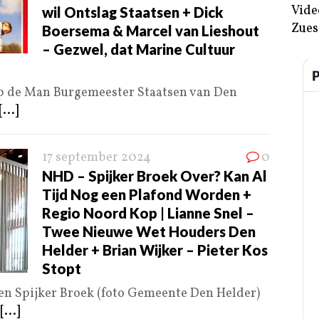
Vide
wil Ontslag Staatsen + Dick
Zues
Boersema & Marcel van Lieshout
– Gezwel, dat Marine Cultuur
op de Man Burgemeester Staatsen van Den
[...]
17 september 2024
0
NHD – Spijker Broek Over? Kan Al
Tijd Nog een Plafond Worden +
Regio Noord Kop | Lianne Snel –
Twee Nieuwe Wet Houders Den
Helder + Brian Wijker – Pieter Kos
Stopt
en Spijker Broek (foto Gemeente Den Helder)
[...]