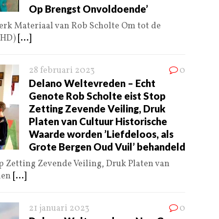
Op Brengst Onvoldoende’
erk Materiaal van Rob Scholte Om tot de
 NHD)
[...]
28 februari 2023
0
Delano Weltevreden – Echt
Genote Rob Scholte eist Stop
Zetting Zevende Veiling, Druk
Platen van Cultuur Historische
Waarde worden ’Liefdeloos, als
Grote Bergen Oud Vuil’ behandeld
p Zetting Zevende Veiling, Druk Platen van
den
[...]
21 januari 2023
0