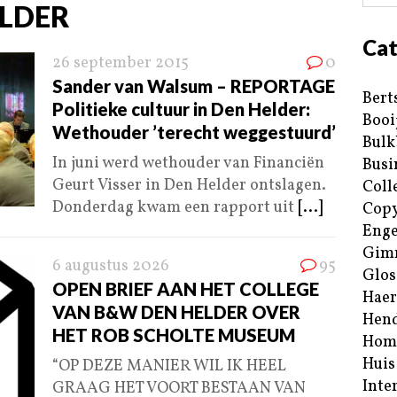
ELDER
Cat
26 september 2015
0
Sander van Walsum – REPORTAGE
Bert
Politieke cultuur in Den Helder:
Booi
Wethouder ’terecht weggestuurd’
Bulk
In juni werd wethouder van Financiën
Busi
Geurt Visser in Den Helder ontslagen.
Coll
Donderdag kwam een rapport uit
[...]
Copy
Enge
Gim
6 augustus 2026
95
Glos
OPEN BRIEF AAN HET COLLEGE
Haer
VAN B&W DEN HELDER OVER
Hend
HET ROB SCHOLTE MUSEUM
Hom
Huis
“OP DEZE MANIER WIL IK HEEL
Inte
GRAAG HET VOORT BESTAAN VAN