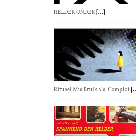
HELDER ONDER
[...]
Ritueel Mis Bruik als ‘Complot
[..