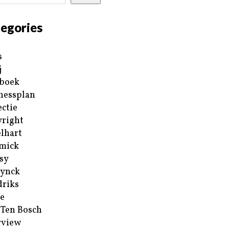
egories
s
j
boek
nessplan
ectie
right
lhart
mick
sy
ynck
riks
e
 Ten Bosch
rview