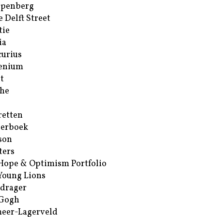
ppenberg
e Delft Street
tie
ia
urius
enium
t
he
retten
erboek
son
ters
Hope & Optimism Portfolio
Young Lions
drager
 Gogh
eer-Lagerveld