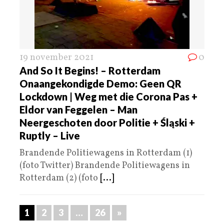
19 november 2021
0
And So It Begins! – Rotterdam
Onaangekondigde Demo: Geen QR
Lockdown | Weg met die Corona Pas +
Eldor van Feggelen – Man
Neergeschoten door Politie + Śląski +
Ruptly – Live
Brandende Politiewagens in Rotterdam (1)
(foto Twitter) Brandende Politiewagens in
Rotterdam (2) (foto
[...]
1
2
3
…
26
»