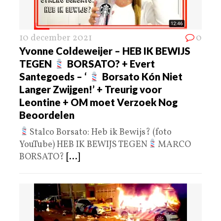
10 december 2021
0
Yvonne Coldeweijer – HEB IK BEWIJS
TEGEN
BORSATO? + Evert
Santegoeds – ‘
Borsato Kón Niet
Langer Zwijgen!’ + Treurig voor
Leontine + OM moet Verzoek Nog
Beoordelen
Stalco Borsato: Heb ik Bewijs? (foto
YouTube) HEB IK BEWIJS TEGEN
MARCO
BORSATO?
[...]