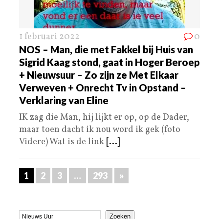
1 februari 2022
0
NOS – Man, die met Fakkel bij Huis van
Sigrid Kaag stond, gaat in Hoger Beroep
+ Nieuwsuur – Zo zijn ze Met Elkaar
Verweven + Onrecht Tv in Opstand –
Verklaring van Eline
IK zag die Man, hij lijkt er op, op de Dader,
maar toen dacht ik nou word ik gek (foto
Videre) Wat is de link
[...]
1
2
3
…
293
»
Zoeken