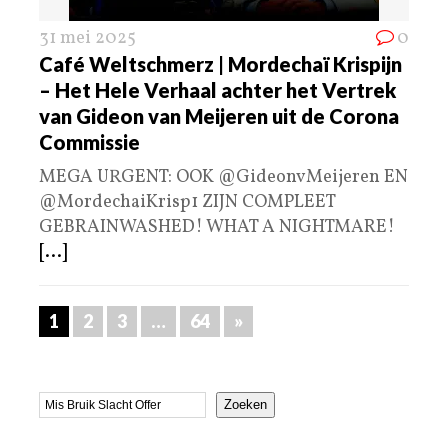
31 mei 2025
0
Café Weltschmerz | Mordechaï Krispijn
– Het Hele Verhaal achter het Vertrek
van Gideon van Meijeren uit de Corona
Commissie
MEGA URGENT: OOK @GideonvMeijeren EN
@MordechaiKrisp1 ZIJN COMPLEET
GEBRAINWASHED! WHAT A NIGHTMARE!
[...]
1
2
3
…
64
»
Zoeken