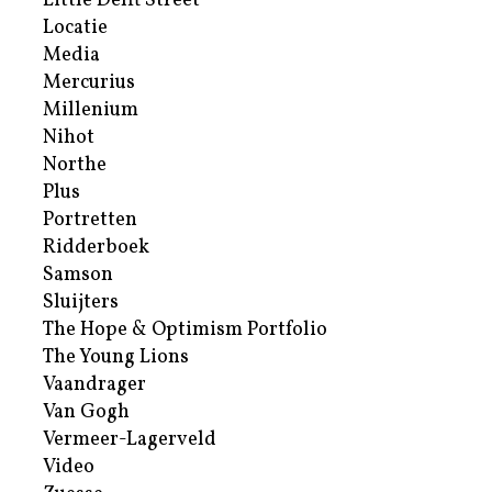
Little Delft Street
Locatie
Media
Mercurius
Millenium
Nihot
Northe
Plus
Portretten
Ridderboek
Samson
Sluijters
The Hope & Optimism Portfolio
The Young Lions
Vaandrager
Van Gogh
Vermeer-Lagerveld
Video