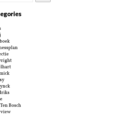
egories
s
j
boek
nessplan
ectie
right
lhart
mick
sy
ynck
riks
e
 Ten Bosch
rview