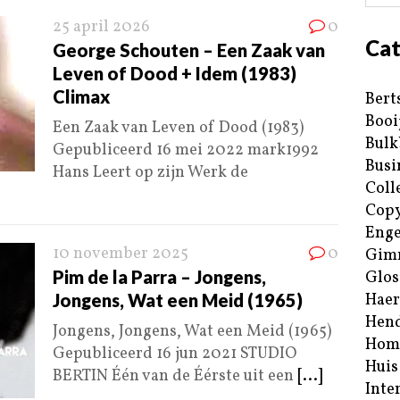
25 april 2026
0
Cat
George Schouten – Een Zaak van
Leven of Dood + Idem (1983)
Climax
Bert
Booi
Een Zaak van Leven of Dood (1983)
Bulk
Gepubliceerd 16 mei 2022 mark1992
Busi
Hans Leert op zijn Werk de
Coll
Copy
Enge
10 november 2025
0
Gim
Pim de la Parra – Jongens,
Glos
Jongens, Wat een Meid (1965)
Haer
Hend
Jongens, Jongens, Wat een Meid (1965)
Hom
Gepubliceerd 16 jun 2021 STUDIO
Huis
BERTIN Één van de Éérste uit een
[...]
Inte