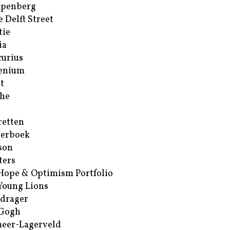
ppenberg
e Delft Street
tie
ia
urius
enium
t
he
retten
erboek
son
ters
Hope & Optimism Portfolio
Young Lions
drager
 Gogh
eer-Lagerveld