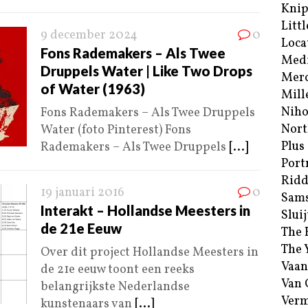
Kni
Littl
9 december 2024
0
Loca
Fons Rademakers – Als Twee
Med
Druppels Water | Like Two Drops
Merc
of Water (1963)
Mill
Niho
Fons Rademakers – Als Twee Druppels
Nort
Water (foto Pinterest) Fons
Plus
Rademakers – Als Twee Druppels
[...]
Port
Ridd
19 januari 2016
0
Sam
Interakt – Hollandse Meesters in
Sluij
de 21e Eeuw
The 
The 
Over dit project Hollandse Meesters in
Vaan
de 21e eeuw toont een reeks
Van
belangrijkste Nederlandse
Verm
kunstenaars van
[...]