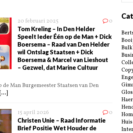
Cat
20 februari 2025
0
Tom Kreling – In Den Helder
Bert
Speelt Ieder Één op de Man + Dick
Booi
Boersema – Raad van Den Helder
Bulk
wil Ontslag Staatsen + Dick
Busi
Boersema & Marcel van Lieshout
Coll
– Gezwel, dat Marine Cultuur
Copy
Enge
Gim
op de Man Burgemeester Staatsen van Den
Glos
[...]
Haer
Hend
15 april 2026
0
Hom
Christen Unie – Raad Informatie
Huis
Brief Positie Wet Houder de
Inte