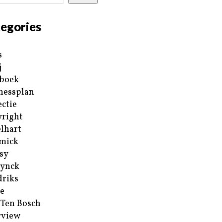
egories
s
j
boek
nessplan
ectie
right
lhart
mick
sy
ynck
riks
e
 Ten Bosch
rview