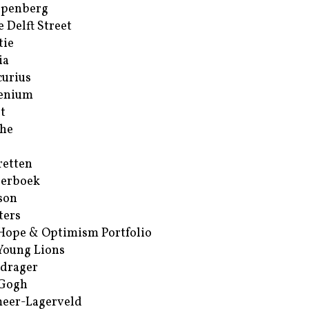
ppenberg
e Delft Street
tie
ia
urius
enium
t
he
retten
erboek
son
ters
Hope & Optimism Portfolio
Young Lions
drager
 Gogh
eer-Lagerveld