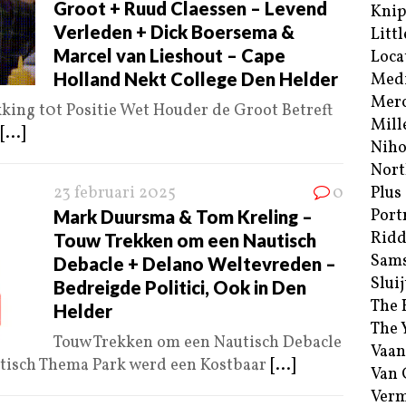
Groot + Ruud Claessen – Levend
Kni
Verleden + Dick Boersema &
Littl
Marcel van Lieshout – Cape
Loca
Holland Nekt College Den Helder
Med
Merc
king t0t Positie Wet Houder de Groot Betreft
Mill
[...]
Niho
Nort
23 februari 2025
0
Plus
Port
Mark Duursma & Tom Kreling –
Ridd
Touw Trekken om een Nautisch
Sam
Debacle + Delano Weltevreden –
Sluij
Bedreigde Politici, Ook in Den
The 
Helder
The 
Touw Trekken om een Nautisch Debacle
Vaan
utisch Thema Park werd een Kostbaar
[...]
Van
Verm