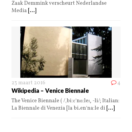
Zaak Demmink verscheurt Nederlandse
Media
[...]
23 maart 2016
4
Wikipedia – Venice Biennale
The Venice Biennale ( /ˌbiːɛˈnɑːleɪ, -li/; Italian:
La Biennale di Venezia [la bi.enˈnaːle di
[...]