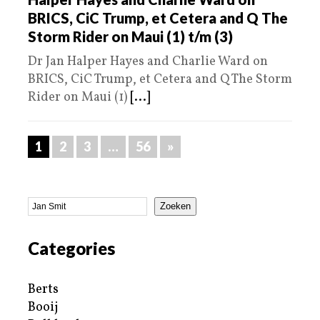
BRICS, CiC Trump, et Cetera and Q The
Storm Rider on Maui (1) t/m (3)
Dr Jan Halper Hayes and Charlie Ward on
BRICS, CiC Trump, et Cetera and Q The Storm
Rider on Maui (1)
[...]
1
2
3
…
56
»
Zoeken
Categories
Berts
Booij