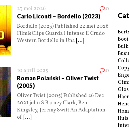
23 mei 2026
0
Cat
Carlo Liconti – Bordello (2023)
Bordello (2023) Published 22 mei 2026
Bert
Film&Clips Guarda l Intenso E Crudo
Booi
Western Bordello in Una
[...]
Bulk
Busi
Coll
Copy
10 april 2025
0
Enge
Roman Polański – Oliver Twist
Gim
(2005)
Glos
Oliver Twist (2005) Published 26 Dec
Haer
2021 john S Barney Clark, Ben
Hend
Kingsley, Jeremy Swift An Adaptation
Hom
of
[...]
Huis
Inte