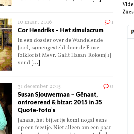
Vide
Zues
10 maart 2016
1
Cor Hendriks – Het simulacrum
In een dossier over de Wandelende
Jood, samengesteld door de Finse
folklorist Mevr. Galit Hasan-Rokem[1]
vond
[...]
31 december 2015
0
Susan Sjouwerman – Gênant,
ontroerend & bizar: 2015 in 35
Quote-foto’s
Jahaaa, het bijtertje komt nogal eens
op een feestje. Niet alleen om een paar