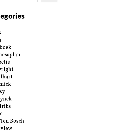
egories
s
j
boek
nessplan
ectie
right
lhart
mick
sy
ynck
riks
e
 Ten Bosch
rview