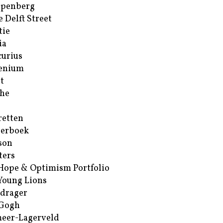
ppenberg
e Delft Street
tie
ia
urius
enium
t
he
retten
erboek
son
ters
Hope & Optimism Portfolio
Young Lions
drager
 Gogh
eer-Lagerveld