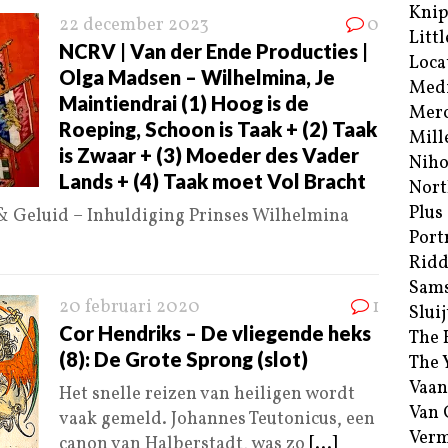
Kni
22 december 2023
0
Littl
NCRV | Van der Ende Producties |
Loca
Olga Madsen – Wilhelmina, Je
Med
Maintiendrai (1) Hoog is de
Merc
Roeping, Schoon is Taak + (2) Taak
Mill
is Zwaar + (3) Moeder des Vader
Niho
Lands + (4) Taak moet Vol Bracht
Nort
Plus
 & Geluid – Inhuldiging Prinses Wilhelmina
Port
Ridd
Sam
20 februari 2020
1
Sluij
Cor Hendriks – De vliegende heks
The 
(8): De Grote Sprong (slot)
The 
Vaan
Het snelle reizen van heiligen wordt
Van
vaak gemeld. Johannes Teutonicus, een
Verm
canon van Halberstadt, was zo
[...]