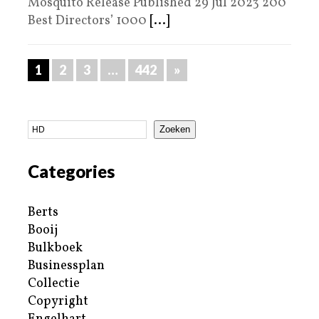
Mosquito Release Published 29 Jul 2023 200
Best Directors’ 1000
[...]
1
2
3
…
442
»
Zoeken
Categories
Berts
Booij
Bulkboek
Businessplan
Collectie
Copyright