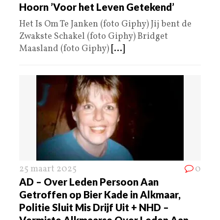
Hoorn ’Voor het Leven Getekend’
Het Is Om Te Janken (foto Giphy) Jij bent de
Zwakste Schakel (foto Giphy) Bridget
Maasland (foto Giphy)
[...]
25 maart 2025
0
AD – Over Leden Persoon Aan
Getroffen op Bier Kade in Alkmaar,
Politie Sluit Mis Drijf Uit + NHD –
Vermiste Alkmaarse Over Leden Aan