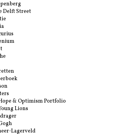
ppenberg
e Delft Street
tie
ia
urius
enium
t
he
retten
erboek
son
ters
Hope & Optimism Portfolio
Young Lions
drager
 Gogh
eer-Lagerveld