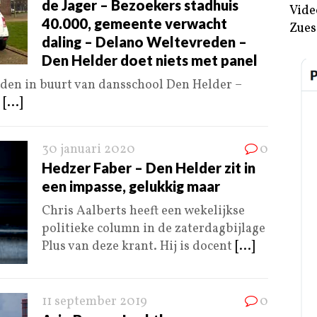
de Jager – Bezoekers stadhuis
Vide
40.000, gemeente verwacht
Zues
daling – Delano Weltevreden –
Den Helder doet niets met panel
den in buurt van dansschool Den Helder –
n
[...]
30 januari 2020
0
Hedzer Faber – Den Helder zit in
een impasse, gelukkig maar
Chris Aalberts heeft een wekelijkse
politieke column in de zaterdagbijlage
Plus van deze krant. Hij is docent
[...]
11 september 2019
0