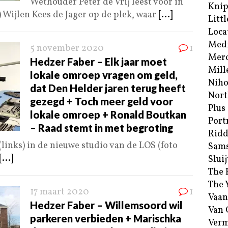
Wethouder Peter de Vrij leest voor in
Kni
Wijlen Kees de Jager op de plek, waar
[...]
Littl
Loca
Med
5 november 2020
1
Merc
Hedzer Faber – Elk jaar moet
Mill
lokale omroep vragen om geld,
Niho
dat Den Helder jaren terug heeft
Nort
gezegd + Toch meer geld voor
Plus
lokale omroep + Ronald Boutkan
Port
– Raad stemt in met begroting
Ridd
inks) in de nieuwe studio van de LOS (foto
Sam
[...]
Sluij
The 
The 
17 maart 2020
1
Vaan
Hedzer Faber – Willemsoord wil
Van
parkeren verbieden + Marischka
Verm