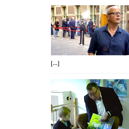
[...]