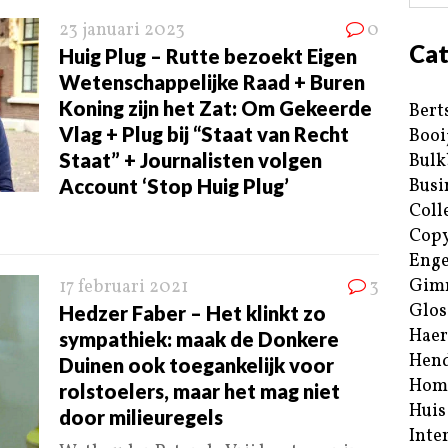
23 januari 2023
0
Cat
Huig Plug – Rutte bezoekt Eigen
Wetenschappelijke Raad + Buren
Koning zijn het Zat: Om Gekeerde
Bert
Vlag + Plug bij “Staat van Recht
Booi
Staat” + Journalisten volgen
Bulk
Account ‘Stop Huig Plug’
Busi
Coll
Copy
Enge
Gim
17 februari 2021
3
Glos
Hedzer Faber – Het klinkt zo
Haer
sympathiek: maak de Donkere
Hend
Duinen ook toegankelijk voor
Hom
rolstoelers, maar het mag niet
Huis
door milieuregels
Inte