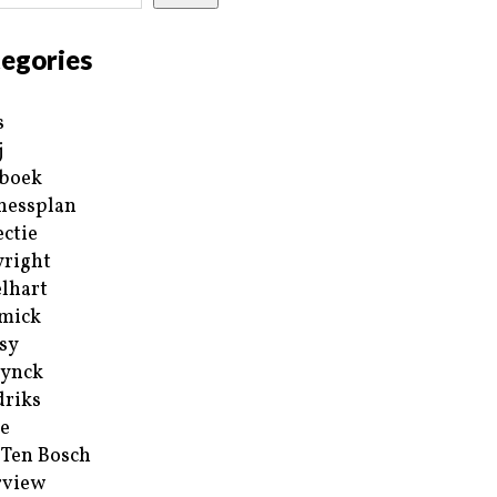
egories
s
j
boek
nessplan
ectie
right
lhart
mick
sy
ynck
riks
e
 Ten Bosch
rview