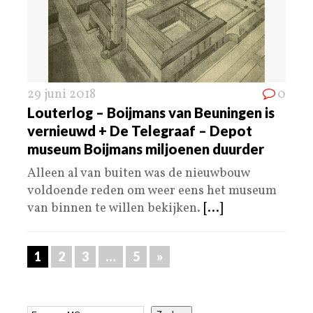
29 juni 2018
0
Louterlog – Boijmans van Beuningen is
vernieuwd + De Telegraaf – Depot
museum Boijmans miljoenen duurder
Alleen al van buiten was de nieuwbouw
voldoende reden om weer eens het museum
van binnen te willen bekijken.
[...]
1
2
3
…
5
»