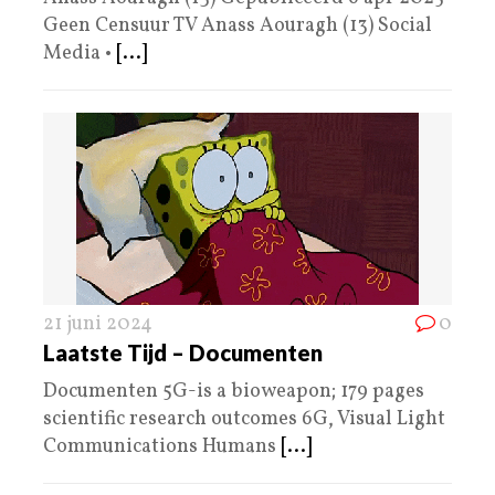
Geen Censuur TV Anass Aouragh (13) Social
Media •
[...]
21 juni 2024
0
Laatste Tijd – Documenten
Documenten 5G-is a bioweapon; 179 pages
scientific research outcomes 6G, Visual Light
Communications Humans
[...]