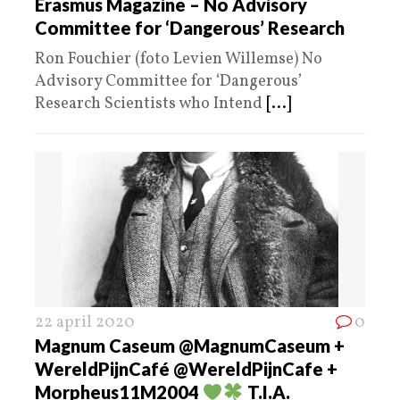
Erasmus Magazine – No Advisory
Committee for ‘Dangerous’ Research
Ron Fouchier (foto Levien Willemse) No
Advisory Committee for ‘Dangerous’
Research Scientists who Intend
[...]
22 april 2020
0
Magnum Caseum @MagnumCaseum +
WereldPijnCafé @WereldPijnCafe +
Morpheus11M2004
T.I.A.