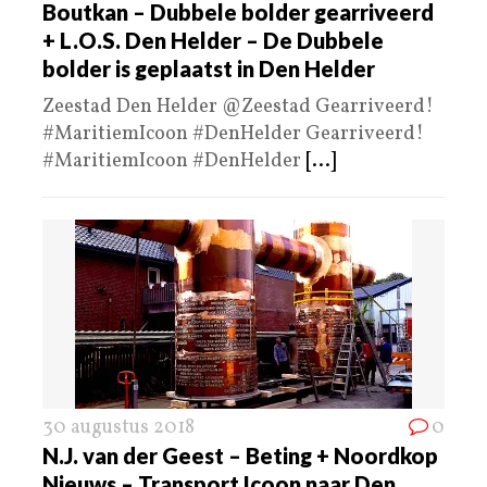
Boutkan – Dubbele bolder gearriveerd
+ L.O.S. Den Helder – De Dubbele
bolder is geplaatst in Den Helder
Zeestad Den Helder @Zeestad Gearriveerd!
#MaritiemIcoon #DenHelder Gearriveerd!
#MaritiemIcoon #DenHelder
[...]
30 augustus 2018
0
N.J. van der Geest – Beting + Noordkop
Nieuws – Transport Icoon naar Den