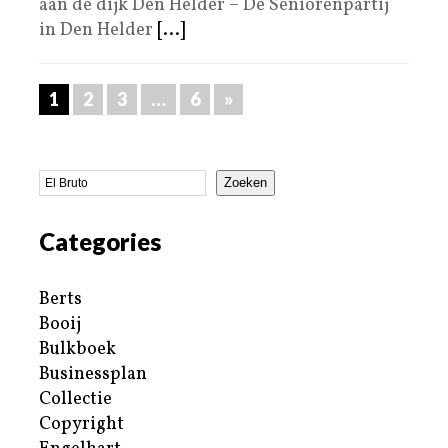
aan de dijk Den Helder – De Seniorenpartij
in Den Helder
[...]
1
2
3
…
6
»
Zoeken
Categories
Berts
Booij
Bulkboek
Businessplan
Collectie
Copyright