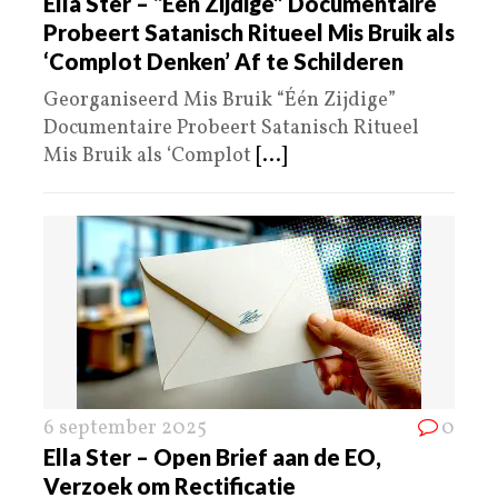
Ella Ster – “Één Zijdige” Documentaire
Probeert Satanisch Ritueel Mis Bruik als
‘Complot Denken’ Af te Schilderen
Georganiseerd Mis Bruik “Één Zijdige”
Documentaire Probeert Satanisch Ritueel
Mis Bruik als ‘Complot
[...]
6 september 2025
0
Ella Ster – Open Brief aan de EO,
Verzoek om Rectificatie