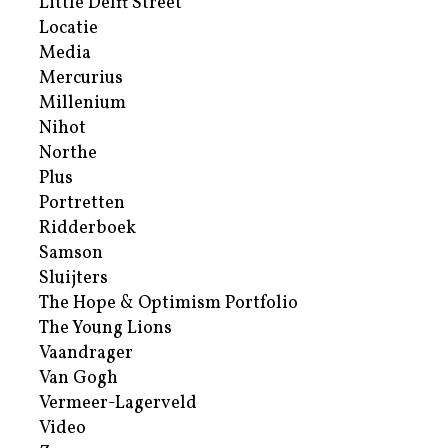
Little Delft Street
Locatie
Media
Mercurius
Millenium
Nihot
Northe
Plus
Portretten
Ridderboek
Samson
Sluijters
The Hope & Optimism Portfolio
The Young Lions
Vaandrager
Van Gogh
Vermeer-Lagerveld
Video