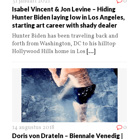
31 januari 2021
0
Isabel Vincent & Jon Levine – Hiding
Hunter Biden laying low in Los Angeles,
starting art career with shady dealer
Hunter Biden has been traveling back and
forth from Washington, DC to his hilltop
Hollywood Hills home in Los
[...]
14 augustus 2018
0
Doris von Drateln – Biennale Venedig |