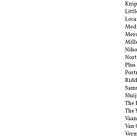
Kni
Littl
Loca
Med
Merc
Mill
Niho
Nort
Plus
Port
Ridd
Sam
Sluij
The 
The 
Vaan
Van
Verm