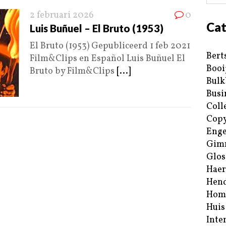
2 februari 2026
0
Cat
Luis Buñuel – El Bruto (1953)
El Bruto (1953) Gepubliceerd 1 feb 2021
Bert
Film&Clips en Español Luis Buñuel El
Booi
Bruto by Film&Clips
[...]
Bulk
Busi
Coll
Copy
Enge
Gim
Glos
Haer
Hend
Hom
Huis
Inte