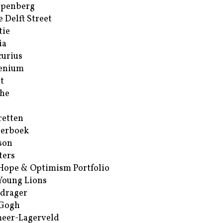
ppenberg
e Delft Street
tie
ia
urius
enium
t
he
retten
erboek
son
ters
Hope & Optimism Portfolio
Young Lions
drager
 Gogh
eer-Lagerveld