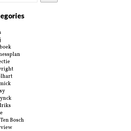
egories
s
j
boek
nessplan
ectie
right
lhart
mick
sy
ynck
riks
e
 Ten Bosch
rview