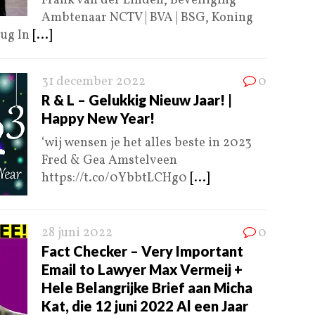
Frank van der Linden, Beveiliging
Ambtenaar NCTV | BVA | BSG, Koning
lug In
[...]
31 december 2022
0
R & L – Gelukkig Nieuw Jaar! |
Happy New Year!
‘wij wensen je het alles beste in 2023
Fred & Gea Amstelveen
https://t.co/0YbbtLCHg0
[...]
28 juni 2022
0
Fact Checker – Very Important
Email to Lawyer Max Vermeij +
Hele Belangrijke Brief aan Micha
Kat, die 12 juni 2022 Al een Jaar