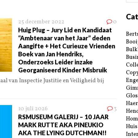
Cat
25 december 2022
0
Huig Plug – Jury Lid en Kandidaat
Bert
“Ambtenaar van het Jaar” deden
Booi
Aangifte + Het Curieuze Vrienden
Bulk
Boek van Jan Hendriks,
Busi
Onderzoeks Leider inzake
Coll
Georganiseerd Kinder Misbruik
Copy
Enge
l van Inspectie Justitie en Veiligheid bij
Gim
Glos
Haer
10 juli 2026
3
Hend
RSMUSEUM GALERIJ – 10 JAAR
Hom
MARK RUTTE AKA PINEUKIO
Huis
AKA THE LYING DUTCHMAN!!
Inte