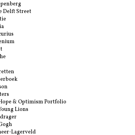
ppenberg
e Delft Street
tie
ia
urius
enium
t
he
retten
erboek
son
ters
Hope & Optimism Portfolio
Young Lions
drager
 Gogh
eer-Lagerveld