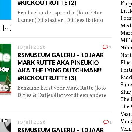
#KICKOUTRUTTE (2)
Kni
Littl
Een heel ander sprookje (foto Peter
Loca
Laanen)Dit staat er | Dit lees ik (foto
Med
to
[...]
Merc
Mill
10 juli 2026
3
Niho
RSMUSEUM GALERIJ – 10 JAAR
Nort
MARK RUTTE AKA PINEUKIO
Plus
AKA THE LYING DUTCHMAN!!
Port
Ridd
#KICKOUTRUTTE (3)
Sam
Eenzame kerst voor Mark Rutte (foto
Sluij
Ditjes & Datjes)Het wordt een andere
The 
The 
Vaan
Van
10 juli 2026
1
Verm
RSMUSEUM GALERIJ – 10 JAAR