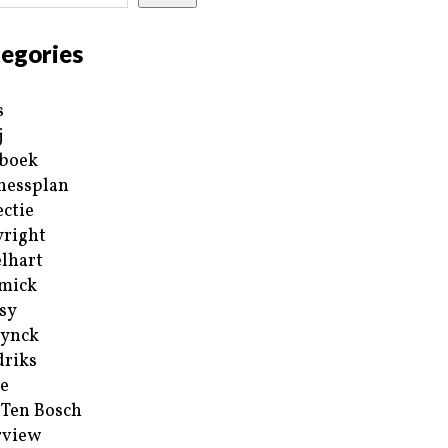
egories
s
j
boek
nessplan
ectie
right
lhart
mick
sy
ynck
riks
e
 Ten Bosch
rview