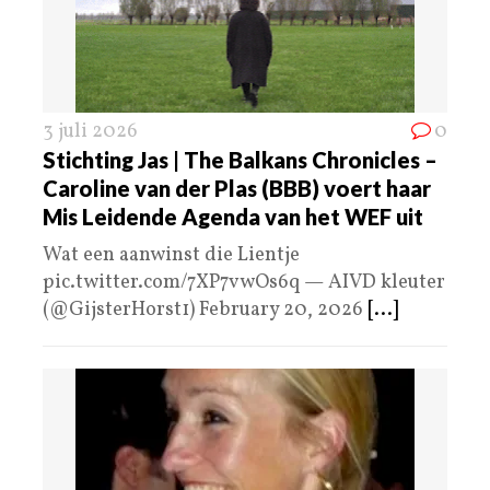
3 juli 2026
0
Stichting Jas | The Balkans Chronicles –
Caroline van der Plas (BBB) voert haar
Mis Leidende Agenda van het WEF uit
Wat een aanwinst die Lientje
pic.twitter.com/7XP7vwOs6q — AIVD kleuter
(@GijsterHorst1) February 20, 2026
[...]