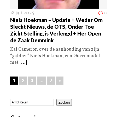
18 juli 2025
0
Niels Hoekman – Update + Weder Om
Slecht Nieuws, de OTS, Onder Toe
Zicht Stelling, is Verlengd + Her Open
de Zaak Demmink
Kai Cameron over de aanhouding van zijn
“gabber” Niels Hoekman, een Gucci model
met
[...]
1
2
3
…
7
»
Zoeken