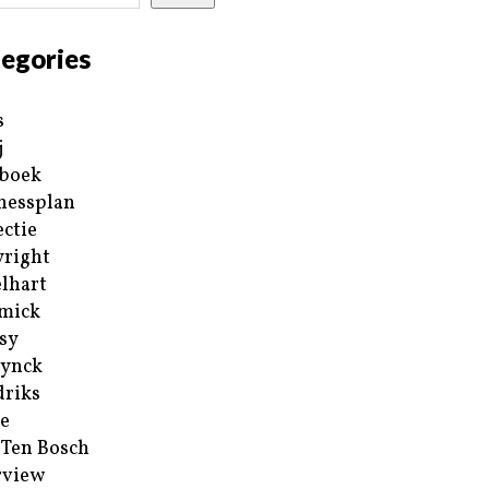
egories
s
j
boek
nessplan
ectie
right
lhart
mick
sy
ynck
riks
e
 Ten Bosch
rview