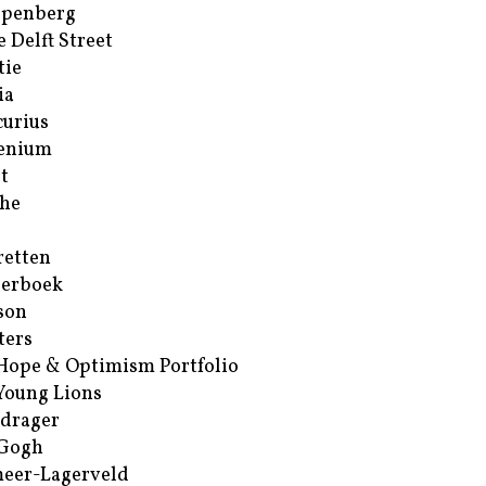
ppenberg
e Delft Street
tie
ia
urius
enium
t
he
retten
erboek
son
ters
Hope & Optimism Portfolio
Young Lions
drager
 Gogh
eer-Lagerveld