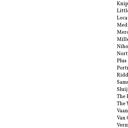
Kni
Littl
Loca
Med
Merc
Mill
Niho
Nort
Plus
Port
Ridd
Sam
Sluij
The 
The 
Vaan
Van
Verm