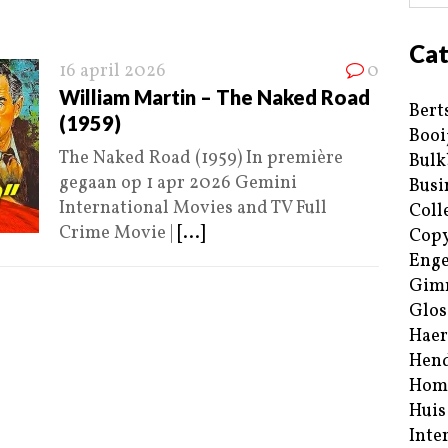
Cat
16 april 2026
0
William Martin – The Naked Road
Bert
(1959)
Booi
The Naked Road (1959) In première
Bulk
gegaan op 1 apr 2026 Gemini
Busi
International Movies and TV Full
Coll
Crime Movie |
[...]
Copy
Enge
Gim
Glos
Haer
Hend
Hom
Huis
Inte