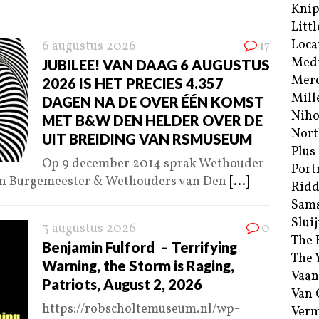
Kni
Littl
Loca
6 augustus 2026
17
Med
JUBILEE! VAN DAAG 6 AUGUSTUS
Merc
2026 IS HET PRECIES 4.357
Mill
DAGEN NA DE OVER ÉÉN KOMST
Niho
MET B&W DEN HELDER OVER DE
Nort
UIT BREIDING VAN RSMUSEUM
Plus
Op 9 december 2014 sprak Wethouder
Port
van Burgemeester & Wethouders van Den
[...]
Ridd
Sam
Sluij
3 augustus 2026
0
The 
Benjamin Fulford – Terrifying
The 
Warning, the Storm is Raging,
Vaan
Patriots, August 2, 2026
Van
https://robscholtemuseum.nl/wp-
Verm