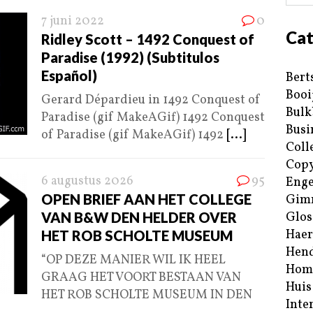
7 juni 2022
0
Cat
Ridley Scott – 1492 Conquest of
Paradise (1992) (Subtitulos
Español)
Bert
Booi
Gerard Dépardieu in 1492 Conquest of
Bulk
Paradise (gif MakeAGif) 1492 Conquest
Busi
of Paradise (gif MakeAGif) 1492
[...]
Coll
Copy
6 augustus 2026
95
Enge
OPEN BRIEF AAN HET COLLEGE
Gim
VAN B&W DEN HELDER OVER
Glos
Haer
HET ROB SCHOLTE MUSEUM
Hend
“OP DEZE MANIER WIL IK HEEL
Hom
GRAAG HET VOORT BESTAAN VAN
Huis
HET ROB SCHOLTE MUSEUM IN DEN
Inte