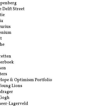
ppenberg
e Delft Street
tie
ia
urius
enium
t
he
retten
erboek
son
ters
Hope & Optimism Portfolio
Young Lions
drager
 Gogh
eer-Lagerveld