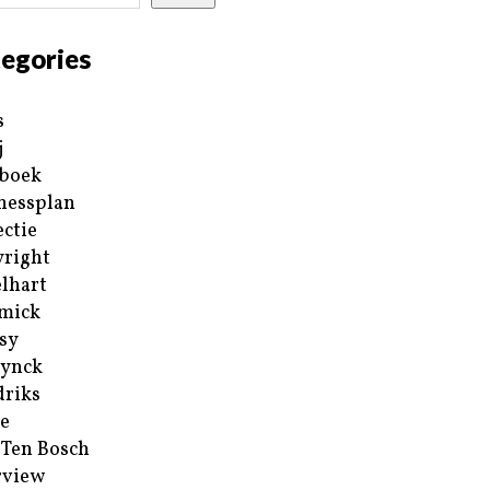
egories
s
j
boek
nessplan
ectie
right
lhart
mick
sy
ynck
riks
e
 Ten Bosch
rview